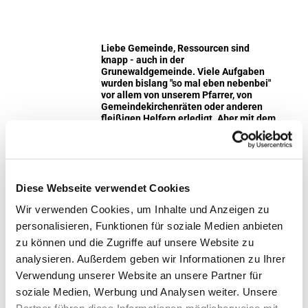
Liebe Gemeinde, Ressourcen sind
knapp - auch in der
Grunewaldgemeinde. Viele Aufgaben
wurden bislang "so mal eben nebenbei"
vor allem von unserem Pfarrer, von
Gemeindekirchenräten oder anderen
fleißigen Helfern erledigt. Aber mit dem
"mal eben nebenbei" ist es nicht mehr
getan und wir möchten und müssen uns
ein wenig professionalisieren - aber
eben auf ehrenamtlicher Basis - und
damit unserm Pfarrer Raum für
Diese Webseite verwendet Cookies
Seelsorge geben. Wir haben
nachfolgend einige
Wir verwenden Cookies, um Inhalte und Anzeigen zu
Stellenbeschreibungen erstellt, für die
wir dringend Unterstützung suchen. Das
personalisieren, Funktionen für soziale Medien anbieten
können 2 Stunden in der Woche sein
zu können und die Zugriffe auf unsere Website zu
oder 10 - das ist unerheblich und hängt
ganz von Ihrer Verfügbarkeit ab. Wir
analysieren. Außerdem geben wir Informationen zu Ihrer
freuen uns über jede helfende Hand, um
Verwendung unserer Website an unsere Partner für
unsere Gemeinde so lebendig zu
soziale Medien, Werbung und Analysen weiter. Unsere
halten, wie sie ist. Schauen Sie einmal,
ob was für Sie dabei ist.