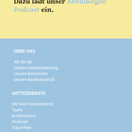
Dazu lädt unser
Abendsegen
Podcast
ein.
ÜBER UNS
Wir für Sie
Unsere Gemeindeleitung
Unsere Geschichte
Unsere Nachbarschaft
GOTTESDIENSTE
Wir feiern Gottesdienst
Taufe
Konfirmation
Hochzeit
Trauerfeier