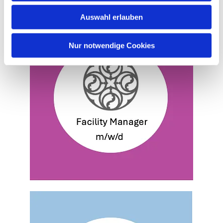
w
Auswahl erlauben
a
h
l
Nur notwendige Cookies