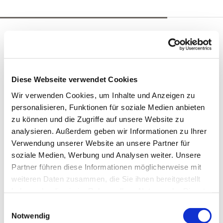
Und so feiern wir noch weitere
Gottesdienste
Diese Webseite verwendet Cookies
Wir verwenden Cookies, um Inhalte und Anzeigen zu
personalisieren, Funktionen für soziale Medien anbieten
zu können und die Zugriffe auf unsere Website zu
analysieren. Außerdem geben wir Informationen zu Ihrer
Verwendung unserer Website an unsere Partner für
soziale Medien, Werbung und Analysen weiter. Unsere
Partner führen diese Informationen möglicherweise mit
weiteren Daten zusammen, die Sie ihnen bereitgestellt
haben oder die sie im Rahmen Ihrer Nutzung der Dienste
Gottesdienst für Kleine & Große
gesammelt haben.
E
Notwendig
i