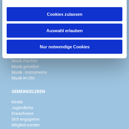
GOTTESDIENSTE
a
u
Wir feiern Gottesdienst
Cookies zulassen
s
Taufe
w
Konfirmation
Auswahl erlauben
Hochzeit
a
Trauerfeier
h
l
Nur notwendige Cookies
MUSIK
Musik machen
Musik genießen
Musik - Instrumente
Musik im Ohr
GEMEINDELEBEN
Kinder
Jugendliche
Erwachsene
Sich engagieren
Mitglied werden