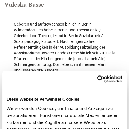
Valeska Basse
Geboren und aufgewachsen bin ich in Berlin-
Wilmersdorf. Ich habe in Berlin und Thessaloniki /
Griechenland Theologie und in Berlin Sozialarbeit /
Sozialpädagogik studiert. Nach einigen Jahren
Referententätigkeit in der Ausbildungsabteilung des
Konsistoriums unserer Landeskirche bin ich seit 2010 als
Pfarrerin in der Kirchengemeinde (damals noch Alt-)
Schmargendorf tätig. Dort lebe ich mit meinem Mann
und unseren drei Kindern.
Im September 2025 habe ich den Grunewalder Konfi-
Kurs übernommen und bin nun auch zukünftig für die
Konfi-Arbeit in Grunewald zuständig. Die Begleitung der
Konfis und der Austausch mit ihnen macht mir viel
Diese Webseite verwendet Cookies
Freude. Ich gestalte den Kurs gemeinsam mit den
Wir verwenden Cookies, um Inhalte und Anzeigen zu
jugendlichen Konfi-Teamerinnen und Teamern und Erstis,
personalisieren, Funktionen für soziale Medien anbieten
die das Herzstück unserer Konfi-Arbeit sind und für deren
Engagement ich sehr dankbar bin.
zu können und die Zugriffe auf unsere Website zu
analysieren. Außerdem geben wir Informationen zu Ihrer