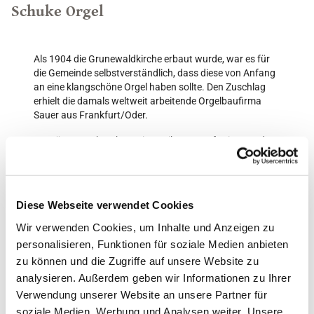
Schuke Orgel
Als 1904 die Grunewaldkirche erbaut wurde, war es für
die Gemeinde selbstverständlich, dass diese von Anfang
an eine klangschöne Orgel haben sollte. Den Zuschlag
erhielt die damals weltweit arbeitende Orgelbaufirma
Sauer aus Frankfurt/Oder.
Im März 1943 brachten eine Reihe von Luftminen und
Brandbomben die Kirchendecke zum Einsturz, ihnen fiel
auch die Orgel zum Opfer.
Nach dem Krieg konnte sich die Gemeinde keine neue
Diese Webseite verwendet Cookies
große Orgel leisten und behalf sich bis ins Jahr 1967 mit
einem Orgelpositiv, das im Kirchraum stand. Erst 1967
Wir verwenden Cookies, um Inhalte und Anzeigen zu
konnte der Bau einer neuen Orgel in Angriff genommen
personalisieren, Funktionen für soziale Medien anbieten
werden.
zu können und die Zugriffe auf unsere Website zu
analysieren. Außerdem geben wir Informationen zu Ihrer
Verwendung unserer Website an unsere Partner für
Die Firma Karl Schuke erbaute eine Orgel, die mit 51
soziale Medien, Werbung und Analysen weiter. Unsere
klingenden Registern bis heute zu den größten