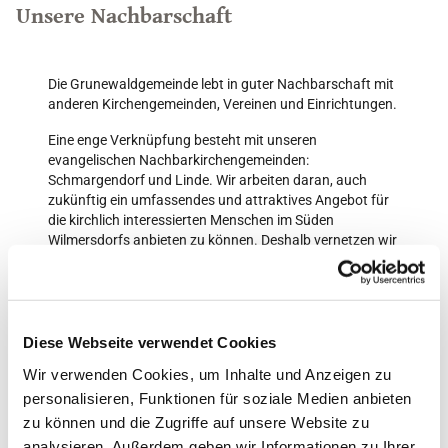
Unsere Nachbarschaft
Die Grunewaldgemeinde lebt in guter Nachbarschaft mit
anderen Kirchengemeinden, Vereinen und Einrichtungen.
Eine enge Verknüpfung besteht mit unseren
evangelischen Nachbarkirchengemeinden:
Schmargendorf und Linde. Wir arbeiten daran, auch
zukünftig ein umfassendes und attraktives Angebot für
die kirchlich interessierten Menschen im Süden
Wilmersdorfs anbieten zu können. Deshalb vernetzen wir
uns bereits heute und bilden in den einzelnen Gemeinden
Kompetenzzentren aus, die für die ganze Region
wirksam sein sollen. Das Profil der Grunewaldgemeinde
liegt in der Kirchenmusik.
Diese Webseite verwendet Cookies
Eine besondere Zusammenarbeit pflegen wir bereits seit
Wir verwenden Cookies, um Inhalte und Anzeigen zu
vielen Jahren mit der Lindenkirchengemeinde. Wir haben
unsere Gottesdienstzeiten aufeinander abgestimmt, so
personalisieren, Funktionen für soziale Medien anbieten
dass die Pfarrerinnen und Pfarrer sowie der
zu können und die Zugriffe auf unsere Website zu
Kirchenmusiker an beiden Gottesdienstorten
analysieren. Außerdem geben wir Informationen zu Ihrer