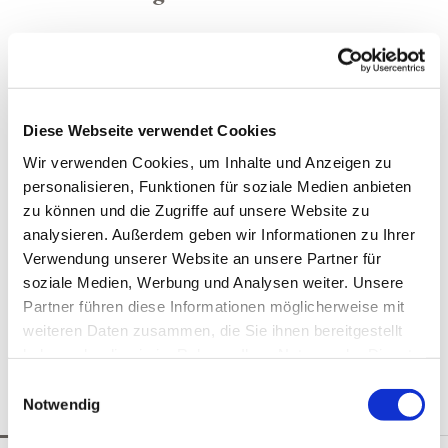
Die Notfallseelsorge ist über einen Notruf zu jeder Tages-
und Nachtzeit erreichbar. Innerhalb kürzester Zeit stehen
Diese Webseite verwendet Cookies
Ihnen geschulte Menschen zur Seite, die Sie in dieser
Krisensituation begleiten.
Wir verwenden Cookies, um Inhalte und Anzeigen zu
personalisieren, Funktionen für soziale Medien anbieten
Telefonseelsorge (24 h)
zu können und die Zugriffe auf unsere Website zu
Tel.: 0800 111 01 11 (gebührenfrei) oder 0800 111 02 22
(gebührenfrei)
analysieren. Außerdem geben wir Informationen zu Ihrer
Internet:
www.telefonseelsorge-berlin-brandenburg.de
Verwendung unserer Website an unsere Partner für
soziale Medien, Werbung und Analysen weiter. Unsere
Notfalltelefon für pflegende Angehörige
Partner führen diese Informationen möglicherweise mit
Tel.: 030 69 59 89 89 (Sprechzeiten: Mo, Mi, Fr 10-12 Uhr;
Di 14-16 Uhr)
weiteren Daten zusammen, die Sie ihnen bereitgestellt
Internet:
www.pflege-in-not.de
haben oder die sie im Rahmen Ihrer Nutzung der Dienste
gesammelt haben.
E
Notwendig
i
n