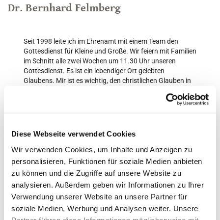
Dr. Bernhard Felmberg
Seit 1998 leite ich im Ehrenamt mit einem Team den
Gottesdienst für Kleine und Große. Wir feiern mit Familien
im Schnitt alle zwei Wochen um 11.30 Uhr unseren
Gottesdienst. Es ist ein lebendiger Ort gelebten
Glaubens. Mir ist es wichtig, den christlichen Glauben in
seiner evangelischen Form den Familien als lebendige
Quelle gelingenden Lebens nahe zu bringen. Hierzu
gehört, dass ich biblische Geschichten so erzähle, dass
sie ihre Anwendung im Alltag finden. Mit Bastelarbeiten
zum Thema erfahren auch die Jüngsten den Glauben mit
Diese Webseite verwendet Cookies
Herz, Hand und Verstand.
Wir verwenden Cookies, um Inhalte und Anzeigen zu
Hauptberuflich bin ich Bischof für die evangelische
personalisieren, Funktionen für soziale Medien anbieten
Seelsorge in der Bundeswehr ( Militärbischof). Als
zu können und die Zugriffe auf unsere Website zu
Bischof leite ich die Militärseelsorge. Dort bin ich für die
analysieren. Außerdem geben wir Informationen zu Ihrer
gut 110 Pfarrerinnen und Pfarrer verantwortlich, die in
Verwendung unserer Website an unsere Partner für
Deutschland und weltweit die Soldatinnen und Soldaten
der Bundeswehr sowie deren Familien begleiten.
soziale Medien, Werbung und Analysen weiter. Unsere
Partner führen diese Informationen möglicherweise mit