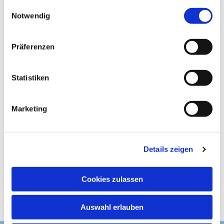
gesammelt haben.
E
Notwendig
i
n
w
Präferenzen
i
l
l
Statistiken
i
g
Marketing
u
n
g
Details zeigen
s
a
u
Cookies zulassen
s
w
Auswahl erlauben
a
h