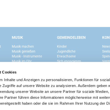
MUSIK
GEMEINDELEBEN
KON
t
Musik machen
Kinder
News
Musik genießen
Jugendliche
Seel
Musik - Instrumente
Erwachsene
Spen
Musik im Ohr
Sich engagieren
Verm
Mitglied werden
t Cookies
 Inhalte und Anzeigen zu personalisieren, Funktionen für sozia
Ev. Kirchengemeinde Grunewald
e Zugriffe auf unsere Website zu analysieren. Außerdem geben w
rwendung unserer Website an unsere Partner für soziale Medien
re Partner führen diese Informationen möglicherweise mit weite
ereitgestellt haben oder die sie im Rahmen Ihrer Nutzung der D