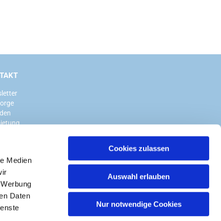
TAKT
letter
sorge
den
ietung
Cookies zulassen
le Medien
ir
Auswahl erlauben
, Werbung
ren Daten
Nur notwendige Cookies
ienste