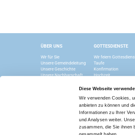
ÜBER UNS
GOTTESDIENSTE
Wir für Sie
Wir feiern Gottesdiens
Unsere Gemeindeleitung
Taufe
Unsere Geschichte
Konfirmation
Unsere Nachbarschaft
Hochzeit
Trauerfeier
Diese Webseite verwende
Wir verwenden Cookies, um
anbieten zu können und di
Informationen zu Ihrer Ve
und Analysen weiter. Unse
zusammen, die Sie ihnen b
gesammelt haben.