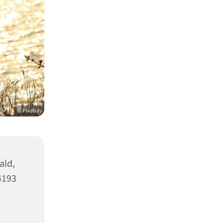
© Pixabay
ald,
4193