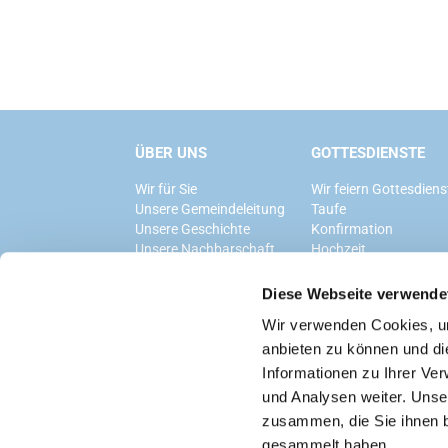
ÜBER UNS
GOTTESDIENSTE
Wir für Sie
Wir feiern Gottesdiens
Unsere Gemeindeleitung
Taufe
Unsere Geschichte
Konfirmation
Unsere Nachbarschaft
Hochzeit
Trauerfeier
Diese Webseite verwende
Wir verwenden Cookies, um
anbieten zu können und di
Informationen zu Ihrer Ve
und Analysen weiter. Unse
zusammen, die Sie ihnen b
gesammelt haben.