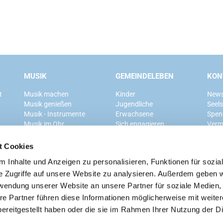
MUSIK
GEMEINDELEBEN
KON
t
Musik machen
Kinder
News
Musik genießen
Jugendliche
Seel
Musik - Instrumente
Erwachsene
Spen
Musik im Ohr
Sich engagieren
Verm
Mitglied werden
t Cookies
 Inhalte und Anzeigen zu personalisieren, Funktionen für sozia
Ev. Kirchengemeinde Grunewald
e Zugriffe auf unsere Website zu analysieren. Außerdem geben w
rwendung unserer Website an unsere Partner für soziale Medien
re Partner führen diese Informationen möglicherweise mit weite
ereitgestellt haben oder die sie im Rahmen Ihrer Nutzung der D