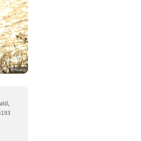
© Pixabay
ald,
4193