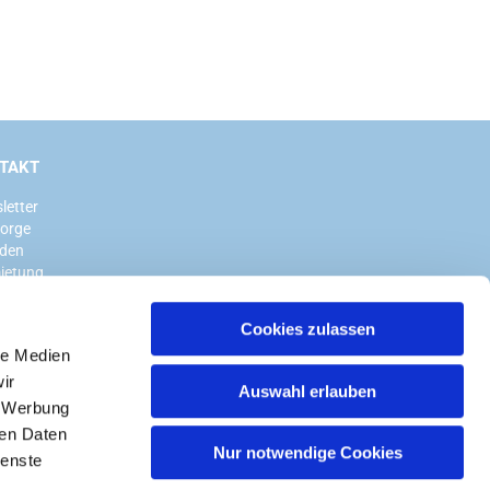
TAKT
letter
sorge
den
ietung
Cookies zulassen
le Medien
ir
Auswahl erlauben
, Werbung
ren Daten
Nur notwendige Cookies
ienste