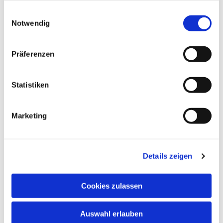
gesammelt haben.
E
Notwendig
i
n
w
Präferenzen
i
l
l
Statistiken
i
g
Marketing
u
n
g
Details zeigen
s
a
u
Cookies zulassen
s
w
Auswahl erlauben
a