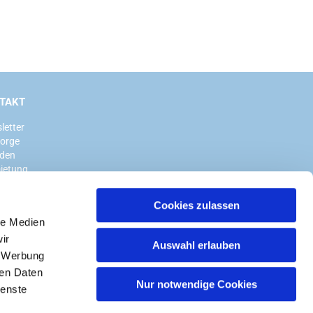
TAKT
letter
sorge
den
ietung
Cookies zulassen
le Medien
ir
Auswahl erlauben
, Werbung
ren Daten
Nur notwendige Cookies
ienste