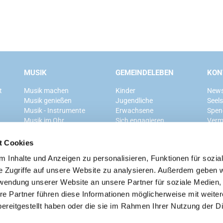
MUSIK
GEMEINDELEBEN
KON
t
Musik machen
Kinder
News
Musik genießen
Jugendliche
Seel
Musik - Instrumente
Erwachsene
Spen
Musik im Ohr
Sich engagieren
Verm
Mitglied werden
t Cookies
 Inhalte und Anzeigen zu personalisieren, Funktionen für sozia
Ev. Kirchengemeinde Grunewald
e Zugriffe auf unsere Website zu analysieren. Außerdem geben w
rwendung unserer Website an unsere Partner für soziale Medien
re Partner führen diese Informationen möglicherweise mit weite
ereitgestellt haben oder die sie im Rahmen Ihrer Nutzung der D
Kontaktinformationen
Cookie-Richtlinie
Impressum