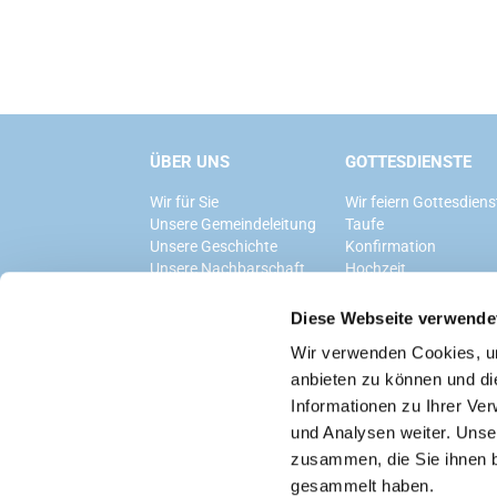
ÜBER UNS
GOTTESDIENSTE
Wir für Sie
Wir feiern Gottesdiens
Unsere Gemeindeleitung
Taufe
Unsere Geschichte
Konfirmation
Unsere Nachbarschaft
Hochzeit
Trauerfeier
Diese Webseite verwende
Wir verwenden Cookies, um
anbieten zu können und di
Informationen zu Ihrer Ve
und Analysen weiter. Unse
zusammen, die Sie ihnen b
gesammelt haben.