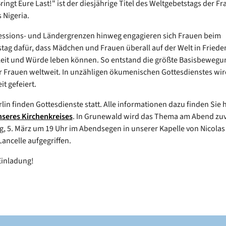
ingt Eure Last!" ist der diesjährige Titel des Weltgebetstags der F
 Nigeria.
essions- und Ländergrenzen hinweg engagieren sich Frauen beim
tag dafür, dass Mädchen und Frauen überall auf der Welt in Friede
eit und Würde leben können. So entstand die größte Basisbewegu
er Frauen weltweit. In unzähligen ökumenischen Gottesdienstes wir
it gefeiert.
lin finden Gottesdienste statt. Alle informationen dazu finden Sie h
seres Kirchenkreises
. In Grunewald wird das Thema am Abend zu
, 5. März um 19 Uhr im Abendsegen in unserer Kapelle von Nicolas
ancelle aufgegriffen.
Einladung!