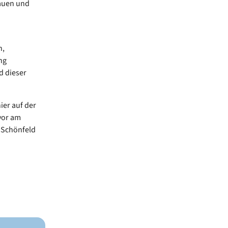
rauen und
n,
ng
d dieser
ier auf der
vor am
 Schönfeld