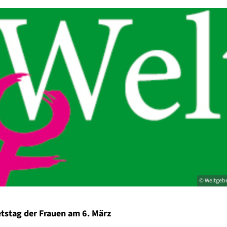
© Weltgebe
tstag der Frauen am 6. März