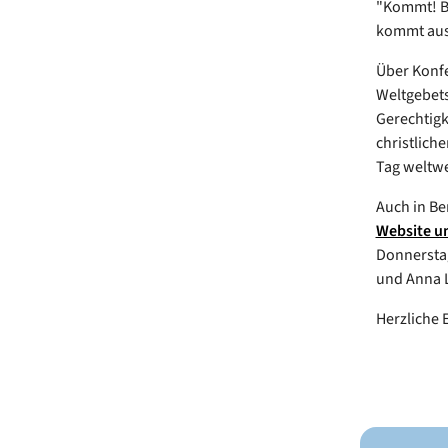
"Kommt! Br
kommt aus
Über Konf
Weltgebets
Gerechtigk
christlich
Tag weltwe
Auch in Ber
Website un
Donnerstag
und Anna L
Herzliche 