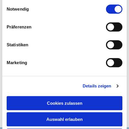
gesammelt haben.
E
Notwendig
i
n
w
Präferenzen
i
l
l
Statistiken
i
g
Marketing
u
n
g
Details zeigen
s
a
u
Cookies zulassen
s
w
Auswahl erlauben
a
h