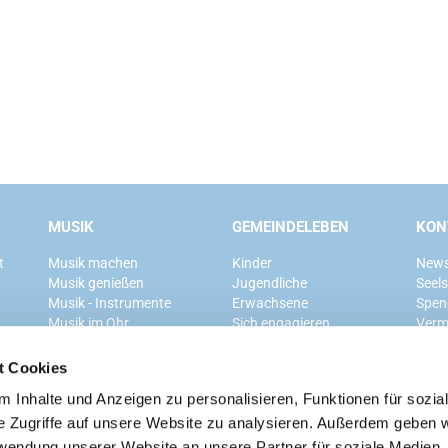
MUSIK
GEMEINDELEBEN
KON
t
Musik machen
Kinder
News
Musik genießen
Jugendliche
Seel
Musik - Instrumente
Erwachsene
Spen
Musik im Ohr
Sich engagieren
Verm
Mitglied werden
t Cookies
 Inhalte und Anzeigen zu personalisieren, Funktionen für sozia
Ev. Kirchengemeinde Grunewald
e Zugriffe auf unsere Website zu analysieren. Außerdem geben w
rwendung unserer Website an unsere Partner für soziale Medien