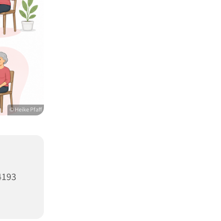
© Heike Pfaff
4193