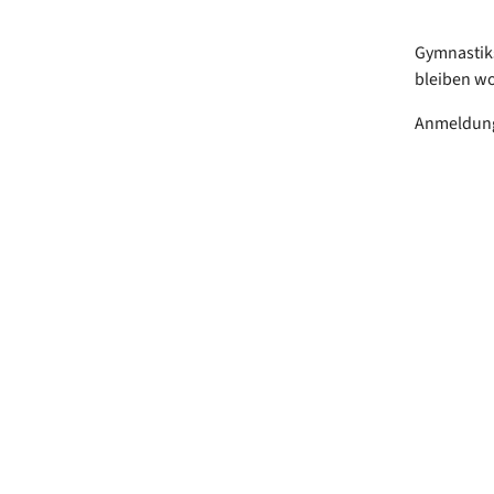
Gymnastiks
bleiben wo
Anmeldung 