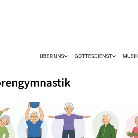
ÜBER UNS
GOTTESDIENST
MUSI
orengymnastik