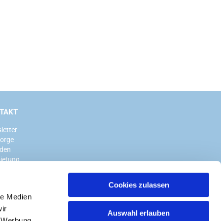
TAKT
letter
sorge
den
ietung
Cookies zulassen
le Medien
ir
Auswahl erlauben
, Werbung