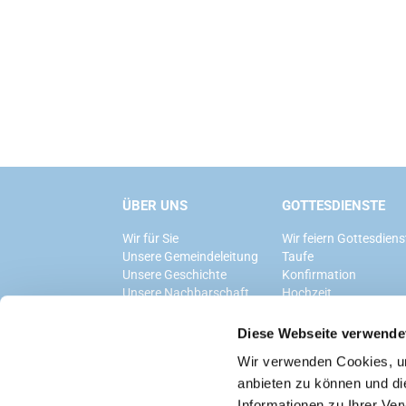
ÜBER UNS
GOTTESDIENSTE
Wir für Sie
Wir feiern Gottesdiens
Unsere Gemeindeleitung
Taufe
Unsere Geschichte
Konfirmation
Unsere Nachbarschaft
Hochzeit
Trauerfeier
Diese Webseite verwende
Wir verwenden Cookies, um
anbieten zu können und di
Informationen zu Ihrer Ve