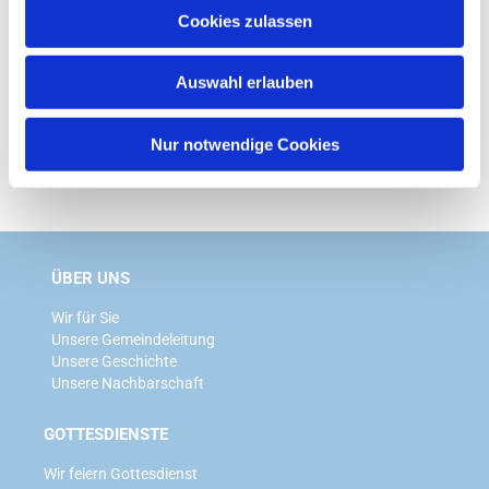
u
Cookies zulassen
s
w
Auswahl erlauben
a
h
l
Nur notwendige Cookies
ÜBER UNS
Wir für Sie
Unsere Gemeindeleitung
Unsere Geschichte
Unsere Nachbarschaft
GOTTESDIENSTE
Wir feiern Gottesdienst