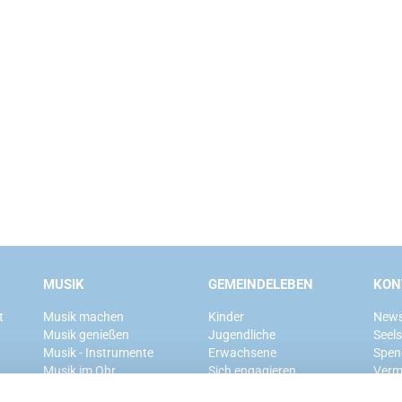
MUSIK
GEMEINDELEBEN
KON
t
Musik machen
Kinder
News
Musik genießen
Jugendliche
Seel
Musik - Instrumente
Erwachsene
Spen
Musik im Ohr
Sich engagieren
Verm
Mitglied werden