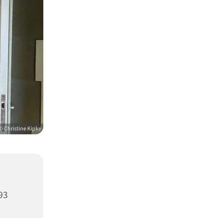
© Christine Kipke
93