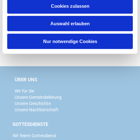
u
Cookies zulassen
s
w
Auswahl erlauben
a
h
l
Nur notwendige Cookies
ÜBER UNS
Wir für Sie
Unsere Gemeindeleitung
Unsere Geschichte
Unsere Nachbarschaft
GOTTESDIENSTE
Wir feiern Gottesdienst