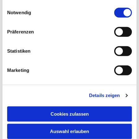
gesammelt haben.
E
Notwendig
i
n
w
Präferenzen
i
l
l
Statistiken
i
g
Marketing
u
n
g
Details zeigen
s
a
u
Cookies zulassen
s
w
Auswahl erlauben
a