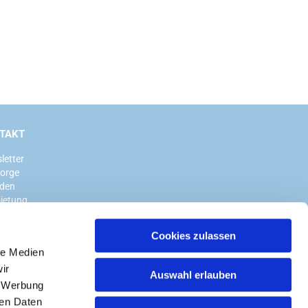
TAKT
letter
sorge
den
ietung
Cookies zulassen
le Medien
ir
Auswahl erlauben
, Werbung
ren Daten