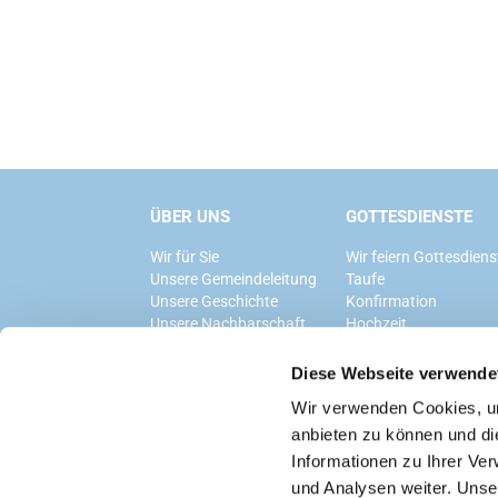
ÜBER UNS
GOTTESDIENSTE
Wir für Sie
Wir feiern Gottesdiens
Unsere Gemeindeleitung
Taufe
Unsere Geschichte
Konfirmation
Unsere Nachbarschaft
Hochzeit
Trauerfeier
Diese Webseite verwende
Wir verwenden Cookies, um
anbieten zu können und di
Informationen zu Ihrer Ve
und Analysen weiter. Unse