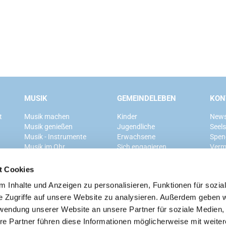
MUSIK
GEMEINDELEBEN
KON
t
Musik machen
Kinder
News
Musik genießen
Jugendliche
Seel
Musik - Instrumente
Erwachsene
Spen
Musik im Ohr
Sich engagieren
Verm
Mitglied werden
t Cookies
 Inhalte und Anzeigen zu personalisieren, Funktionen für sozia
Ev. Kirchengemeinde Grunewald
e Zugriffe auf unsere Website zu analysieren. Außerdem geben w
rwendung unserer Website an unsere Partner für soziale Medien
re Partner führen diese Informationen möglicherweise mit weite