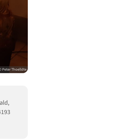
© Peter Thoelldte
ald,
4193