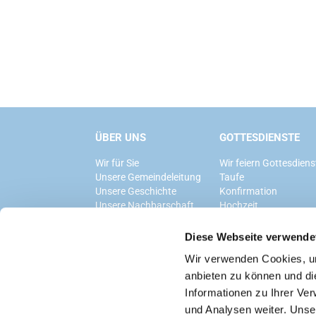
ÜBER UNS
GOTTESDIENSTE
Wir für Sie
Wir feiern Gottesdiens
Unsere Gemeindeleitung
Taufe
Unsere Geschichte
Konfirmation
Unsere Nachbarschaft
Hochzeit
Trauerfeier
Diese Webseite verwende
Wir verwenden Cookies, um
anbieten zu können und di
Informationen zu Ihrer Ve
und Analysen weiter. Unse