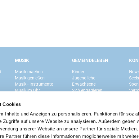
MUSIK
GEMEINDELEBEN
KON
t
Musik machen
Kinder
News
Musik genießen
Jugendliche
Seel
Musik - Instrumente
Erwachsene
Spen
Musik im Ohr
Sich engagieren
Verm
Mitglied werden
t Cookies
 Inhalte und Anzeigen zu personalisieren, Funktionen für sozia
Ev. Kirchengemeinde Grunewald
e Zugriffe auf unsere Website zu analysieren. Außerdem geben w
rwendung unserer Website an unsere Partner für soziale Medien
re Partner führen diese Informationen möglicherweise mit weite