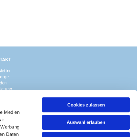
TAKT
letter
sorge
den
ietung
Cookies zulassen
le Medien
ir
Auswahl erlauben
, Werbung
ren Daten