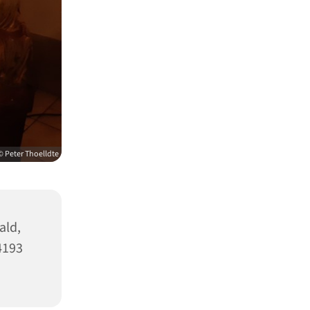
© Peter Thoelldte
ald,
4193