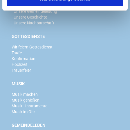
Wir für Sie
Unsere Gemeindeleitung
Unsere Geschichte
Unsere Nachbarschaft
GOTTESDIENSTE
Wir feiern Gottesdienst
Taufe
Konfirmation
Hochzeit
Trauerfeier
MUSIK
Musik machen
Musik genießen
Musik - Instrumente
Musik im Ohr
GEMEINDELEBEN