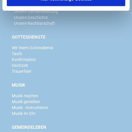
Wir für Sie
Unsere Gemeindeleitung
Unsere Geschichte
Unsere Nachbarschaft
GOTTESDIENSTE
Wir feiern Gottesdienst
Taufe
Konfirmation
Hochzeit
Trauerfeier
MUSIK
Musik machen
Musik genießen
Musik - Instrumente
Musik im Ohr
GEMEINDELEBEN