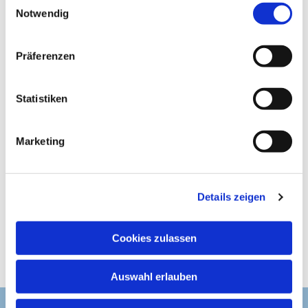
Notwendig
i
n
w
Präferenzen
i
l
l
Statistiken
i
g
Marketing
u
n
g
Details zeigen
s
a
u
Cookies zulassen
s
w
Auswahl erlauben
a
h