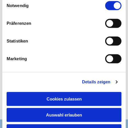
Notwendig
i
n
w
Präferenzen
i
l
l
Statistiken
i
g
Marketing
u
n
g
Details zeigen
s
a
u
Cookies zulassen
s
w
Auswahl erlauben
a
h