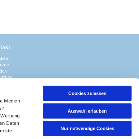
TAKT
letter
sorge
den
ietung
Cookies zulassen
le Medien
ir
Auswahl erlauben
, Werbung
ren Daten
Nur notwendige Cookies
ienste