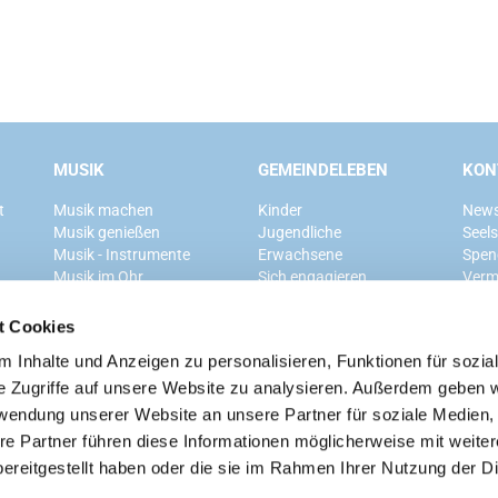
MUSIK
GEMEINDELEBEN
KON
t
Musik machen
Kinder
News
Musik genießen
Jugendliche
Seel
Musik - Instrumente
Erwachsene
Spen
Musik im Ohr
Sich engagieren
Verm
Mitglied werden
t Cookies
 Inhalte und Anzeigen zu personalisieren, Funktionen für sozia
Ev. Kirchengemeinde Grunewald
e Zugriffe auf unsere Website zu analysieren. Außerdem geben w
rwendung unserer Website an unsere Partner für soziale Medien
re Partner führen diese Informationen möglicherweise mit weite
ereitgestellt haben oder die sie im Rahmen Ihrer Nutzung der D