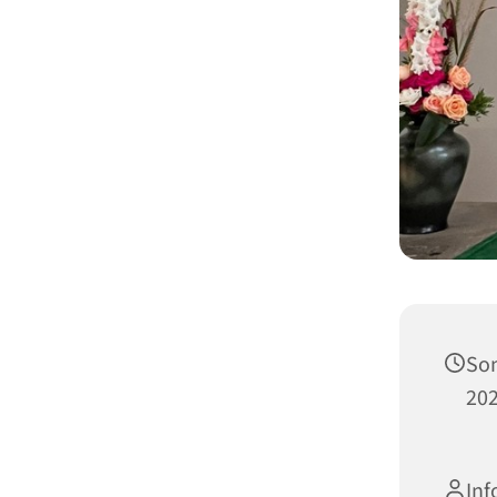
Son
202
Inf