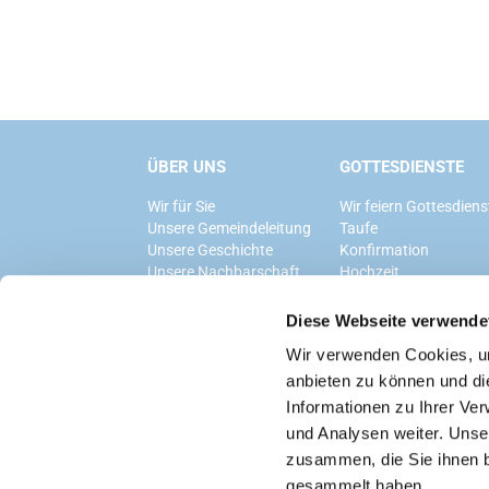
ÜBER UNS
GOTTESDIENSTE
Wir für Sie
Wir feiern Gottesdiens
Unsere Gemeindeleitung
Taufe
Unsere Geschichte
Konfirmation
Unsere Nachbarschaft
Hochzeit
Trauerfeier
Diese Webseite verwende
Wir verwenden Cookies, um
anbieten zu können und di
Informationen zu Ihrer Ve
und Analysen weiter. Unse
zusammen, die Sie ihnen b
gesammelt haben.