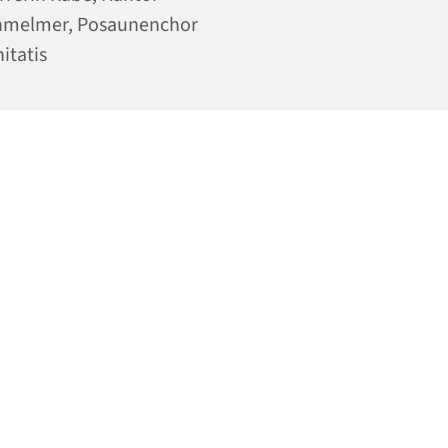
hmelmer, Posaunenchor
nitatis