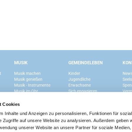
MUSIK
GEMEINDELEBEN
KON
t
Musik machen
Kinder
News
Musik genießen
Jugendliche
Seel
Musik - Instrumente
Erwachsene
Spen
Musik im Ohr
Sich engagieren
Verm
Mitglied werden
t Cookies
 Inhalte und Anzeigen zu personalisieren, Funktionen für sozia
Ev. Kirchengemeinde Grunewald
e Zugriffe auf unsere Website zu analysieren. Außerdem geben w
rwendung unserer Website an unsere Partner für soziale Medien