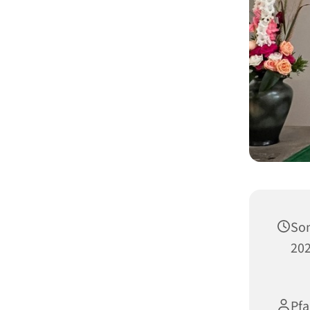
Son
202
Pfa