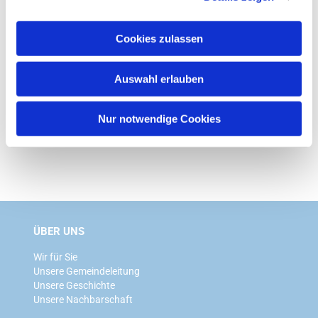
a
u
Cookies zulassen
s
w
Auswahl erlauben
a
h
l
Nur notwendige Cookies
ÜBER UNS
Wir für Sie
Unsere Gemeindeleitung
Unsere Geschichte
Unsere Nachbarschaft