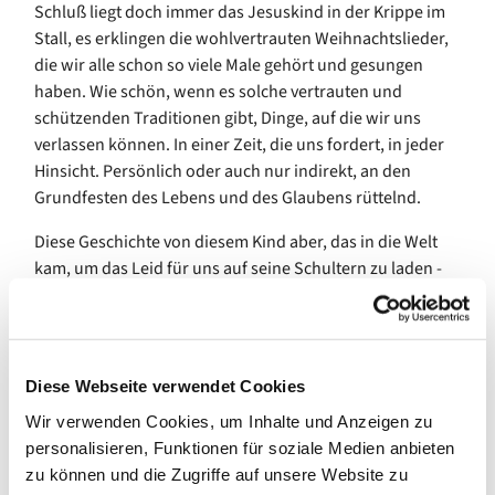
Schluß liegt doch immer das Jesuskind in der Krippe im
Stall, es erklingen die wohlvertrauten Weihnachtslieder,
die wir alle schon so viele Male gehört und gesungen
haben. Wie schön, wenn es solche vertrauten und
schützenden Traditionen gibt, Dinge, auf die wir uns
verlassen können. In einer Zeit, die uns fordert, in jeder
Hinsicht. Persönlich oder auch nur indirekt, an den
Grundfesten des Lebens und des Glaubens rüttelnd.
Diese Geschichte von diesem Kind aber, das in die Welt
kam, um das Leid für uns auf seine Schultern zu laden -
sie bringt uns Hoffnung. Hoffnung auf alles was kommen
mag, Hoffnung darauf, dass wir auch durch die
dunkelsten Zeiten nicht alleine gehen müssen. Dass wir
geborgen sind. Dass wir geliebt sind. „Freut Euch Ihr
Diese Webseite verwendet Cookies
Christen, freuet Euch sehr, schon ist nahe der
Wir verwenden Cookies, um Inhalte und Anzeigen zu
Herr!“ Denn er ist gekommen, um uns ganz nah zu sein.
personalisieren, Funktionen für soziale Medien anbieten
Und er ist es regelmäßig, es ist an uns, es
zu können und die Zugriffe auf unsere Website zu
wahrzunehmen.