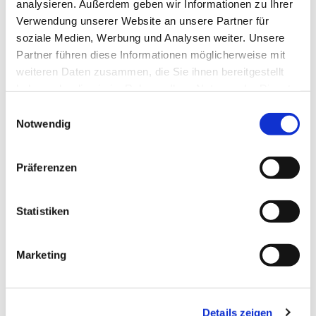
analysieren. Außerdem geben wir Informationen zu Ihrer
Fröhliche Weihnachten!
Verwendung unserer Website an unsere Partner für
soziale Medien, Werbung und Analysen weiter. Unsere
Partner führen diese Informationen möglicherweise mit
weiteren Daten zusammen, die Sie ihnen bereitgestellt
haben oder die sie im Rahmen Ihrer Nutzung der Dienste
gesammelt haben.
E
Notwendig
i
n
Dies könnte Sie auch interessieren
w
Präferenzen
i
l
l
Statistiken
i
g
Marketing
u
n
g
Details zeigen
s