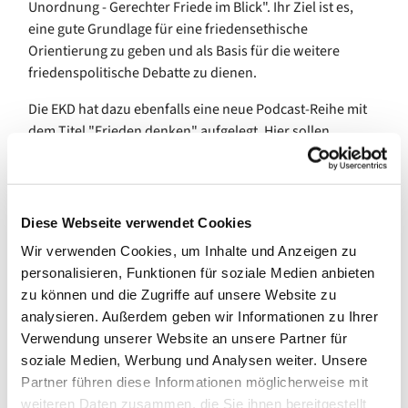
Unordnung - Gerechter Friede im Blick". Ihr Ziel ist es,
eine gute Grundlage für eine friedensethische
Orientierung zu geben und als Basis für die weitere
friedenspolitische Debatte zu dienen.
Die EKD hat dazu ebenfalls eine neue Podcast-Reihe mit
dem Titel "Frieden denken" aufgelegt. Hier sollen
Expertinnen und Experten miteinander über Frieden,
Friedenspolitik und aktuelle Konfliktthemen ins
Gespräch kommen. Am Puls der Zeit und absolut
empfehlenswert!
Diese Webseite verwendet Cookies
Wir verwenden Cookies, um Inhalte und Anzeigen zu
Gleich in der ersten Folge können Sie
Bischöfin Kirsten
personalisieren, Funktionen für soziale Medien anbieten
Fehr und Militärbischof Bernhard Felmberg
lauschen.
zu können und die Zugriffe auf unsere Website zu
analysieren. Außerdem geben wir Informationen zu Ihrer
Verwendung unserer Website an unsere Partner für
soziale Medien, Werbung und Analysen weiter. Unsere
Partner führen diese Informationen möglicherweise mit
weiteren Daten zusammen, die Sie ihnen bereitgestellt