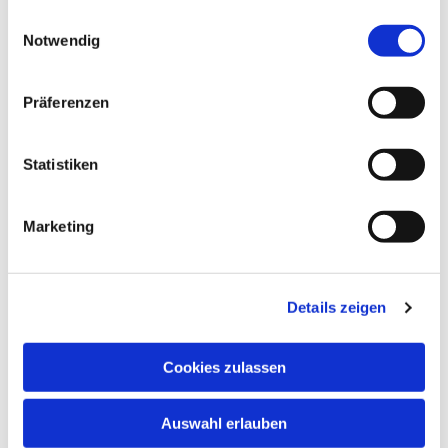
gesammelt haben.
E
Notwendig
i
n
w
Präferenzen
i
l
l
Statistiken
i
g
Marketing
u
n
g
Details zeigen
s
a
u
Cookies zulassen
s
w
Auswahl erlauben
a