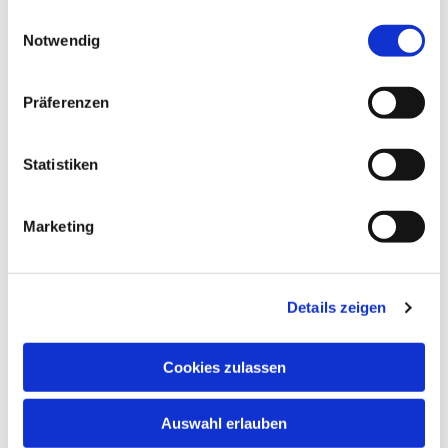
gesammelt haben.
E
Notwendig
i
n
w
Präferenzen
i
l
l
Statistiken
i
g
Marketing
u
n
g
Details zeigen
s
a
u
Cookies zulassen
s
w
Auswahl erlauben
a