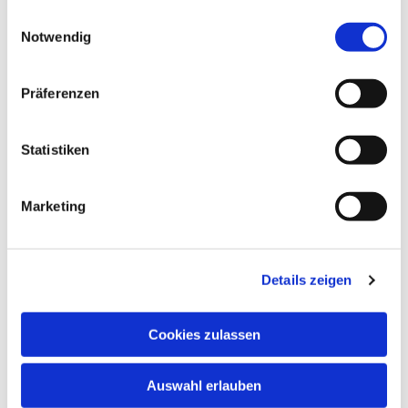
gesammelt haben.
E
Notwendig
i
n
w
Präferenzen
i
l
l
Statistiken
i
g
Marketing
u
n
g
Details zeigen
s
a
u
Cookies zulassen
s
w
Auswahl erlauben
a