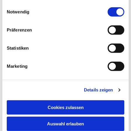
gesammelt haben.
E
Notwendig
i
n
w
Präferenzen
i
l
l
Statistiken
i
g
Marketing
u
n
g
Details zeigen
s
a
u
Cookies zulassen
s
w
Auswahl erlauben
a