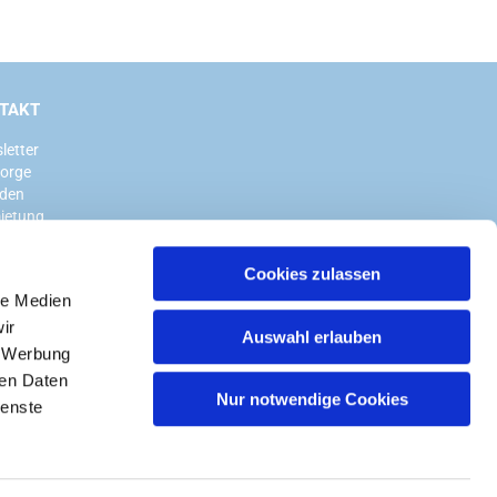
TAKT
letter
sorge
den
ietung
Cookies zulassen
le Medien
ir
Auswahl erlauben
, Werbung
ren Daten
Nur notwendige Cookies
ienste