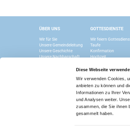
ÜBER UNS
GOTTESDIENSTE
Wir für Sie
Wir feiern Gottesdiens
Unsere Gemeindeleitung
Taufe
Unsere Geschichte
Konfirmation
Unsere Nachbarschaft
Hochzeit
Trauerfeier
Diese Webseite verwende
Wir verwenden Cookies, um
anbieten zu können und di
Informationen zu Ihrer Ve
und Analysen weiter. Unse
zusammen, die Sie ihnen b
gesammelt haben.
Datenschutzerklärung
ChurchDesk-Logi