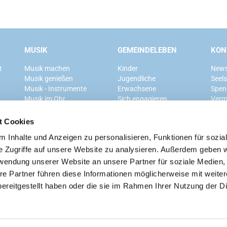
MUSIK
GEMEINDELEBEN
KON
t
Musik machen
Kinder
News
Musik genießen
Jugendliche
Seel
Musik - Instrumente
Erwachsene
Spen
Musik im Ohr
Sich engagieren
Verm
Mitglied werden
t Cookies
 Inhalte und Anzeigen zu personalisieren, Funktionen für sozia
Ev. Kirchengemeinde Grunewald
e Zugriffe auf unsere Website zu analysieren. Außerdem geben w
rwendung unserer Website an unsere Partner für soziale Medien
re Partner führen diese Informationen möglicherweise mit weite
ereitgestellt haben oder die sie im Rahmen Ihrer Nutzung der D
Kontaktinformationen
Cookie-Richtlinie
Impressum
n