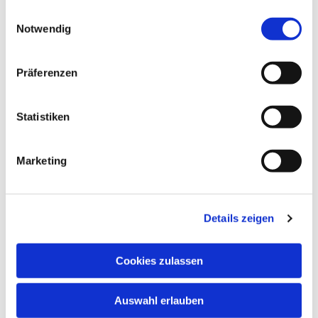
gesammelt haben.
E
Notwendig
i
n
w
Präferenzen
i
l
l
Statistiken
i
g
Marketing
u
n
g
Details zeigen
s
a
u
Cookies zulassen
s
w
Auswahl erlauben
a