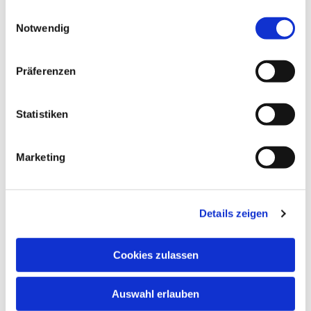
gesammelt haben.
E
Notwendig
i
n
w
Präferenzen
i
l
l
Statistiken
i
g
Marketing
u
n
g
Details zeigen
s
a
u
Cookies zulassen
s
w
Auswahl erlauben
a