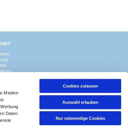
TAKT
letter
sorge
den
ietung
Cookies zulassen
le Medien
ir
Auswahl erlauben
, Werbung
ren Daten
Nur notwendige Cookies
ienste