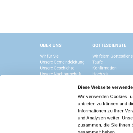
ÜBER UNS
GOTTESDIENSTE
Wir für Sie
Wir feiern Gottesdiens
Unsere Gemeindeleitung
Taufe
Unsere Geschichte
Konfirmation
Unsere Nachbarschaft
Hochzeit
Trauerfeier
Diese Webseite verwende
Wir verwenden Cookies, um
anbieten zu können und di
Informationen zu Ihrer Ve
und Analysen weiter. Unse
zusammen, die Sie ihnen b
gesammelt haben.