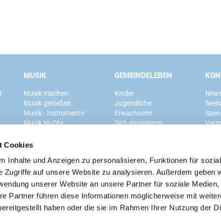
MUSIK
GEMEINDELEBEN
KON
t
Musik machen
Kinder
News
Musik genießen
Jugendliche
Seel
Musik - Instrumente
Erwachsene
Spen
Musik im Ohr
Sich engagieren
Verm
Mitglied werden
t Cookies
 Inhalte und Anzeigen zu personalisieren, Funktionen für sozia
Ev. Kirchengemeinde Grunewald
e Zugriffe auf unsere Website zu analysieren. Außerdem geben w
rwendung unserer Website an unsere Partner für soziale Medien
re Partner führen diese Informationen möglicherweise mit weite
ereitgestellt haben oder die sie im Rahmen Ihrer Nutzung der D