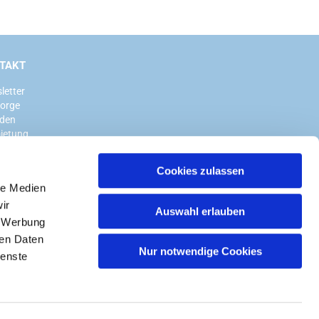
TAKT
letter
sorge
den
ietung
Cookies zulassen
le Medien
ir
Auswahl erlauben
, Werbung
ren Daten
Nur notwendige Cookies
ienste