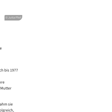
© Jutta Pfeil
e
ch bis 1977
hre
 Mutter
nahm sie
olgreich,