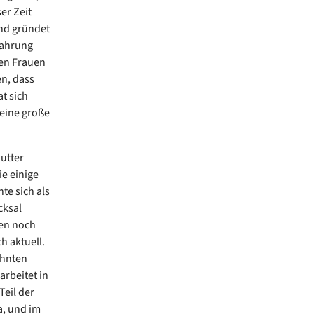
er Zeit
und gründet
fahrung
gen Frauen
en, dass
t sich
 eine große
utter
ie einige
te sich als
cksal
len noch
h aktuell.
ehnten
arbeitet in
Teil der
a, und im