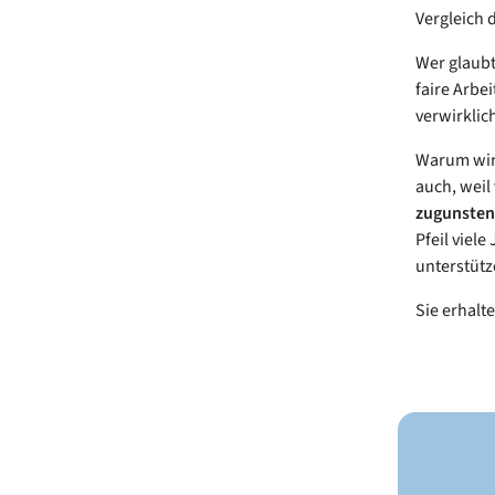
Vergleich 
Wer glaubt
faire Arbe
verwirklic
Warum wir 
auch, weil
zugunsten 
Pfeil viel
unterstütz
Sie erhalt