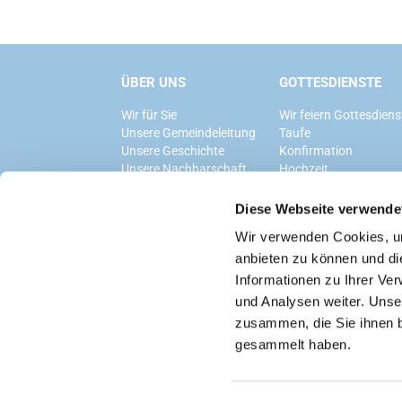
ÜBER UNS
GOTTESDIENSTE
Wir für Sie
Wir feiern Gottesdiens
Unsere Gemeindeleitung
Taufe
Unsere Geschichte
Konfirmation
Unsere Nachbarschaft
Hochzeit
Trauerfeier
Diese Webseite verwende
Wir verwenden Cookies, um
anbieten zu können und di
Informationen zu Ihrer Ve
und Analysen weiter. Unse
zusammen, die Sie ihnen b
gesammelt haben.
Datenschutzerklärung
ChurchDesk-Logi