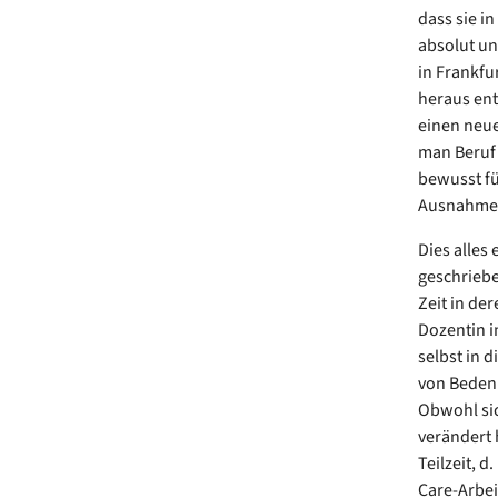
dass sie in
absolut un
in Frankfu
heraus ent
einen neuen
man Beruf 
bewusst fü
Ausnahme i
Dies alles 
geschriebe
Zeit in de
Dozentin in
selbst in 
von Bedenk
Obwohl sic
verändert h
Teilzeit, 
Care-Arbei