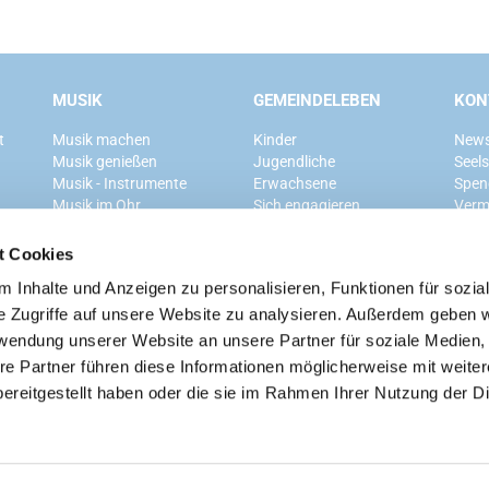
MUSIK
GEMEINDELEBEN
KON
t
Musik machen
Kinder
News
Musik genießen
Jugendliche
Seel
Musik - Instrumente
Erwachsene
Spen
Musik im Ohr
Sich engagieren
Verm
Mitglied werden
t Cookies
 Inhalte und Anzeigen zu personalisieren, Funktionen für sozia
Ev. Kirchengemeinde Grunewald
e Zugriffe auf unsere Website zu analysieren. Außerdem geben w
rwendung unserer Website an unsere Partner für soziale Medien
re Partner führen diese Informationen möglicherweise mit weite
ereitgestellt haben oder die sie im Rahmen Ihrer Nutzung der D
Kontaktinformationen
Cookie-Richtlinie
Impressum
n