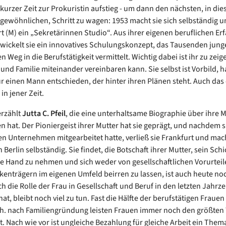
 kurzer Zeit zur Prokuristin aufstieg - um dann den nächsten, in dies
gewöhnlichen, Schritt zu wagen: 1953 macht sie sich selbständig 
rt (M) ein „Sekretärinnen Studio“. Aus ihrer eigenen beruflichen Er
wickelt sie ein innovatives Schulungskonzept, das Tausenden jun
 Weg in die Berufstätigkeit vermittelt. Wichtig dabei ist ihr zu zeig
und Familie miteinander vereinbaren kann. Sie selbst ist Vorbild, ha
r einen Mann entschieden, der hinter ihren Plänen steht. Auch das
n jener Zeit.
erzählt
Jutta C. Pfeil
, die eine unterhaltsame Biographie über ihre M
n hat. Der Pioniergeist ihrer Mutter hat sie geprägt, und nachdem s
ren Unternehmen mitgearbeitet hatte, verließ sie Frankfurt und mach
 Berlin selbständig. Sie findet, die Botschaft ihrer Mutter, sein Schi
die Hand zu nehmen und sich weder von gesellschaftlichen Vorurtei
enträgern im eigenen Umfeld beirren zu lassen, ist auch heute noc
h die Rolle der Frau in Gesellschaft und Beruf in den letzten Jahrz
at, bleibt noch viel zu tun. Fast die Hälfte der berufstätigen Frauen 
d. h. nach Familiengründung leisten Frauen immer noch den größten 
t. Nach wie vor ist ungleiche Bezahlung für gleiche Arbeit ein Them