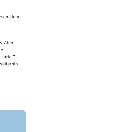
lesen, denn
s. Aber
de
 Jutta C.
weiterhin