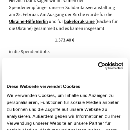
Herzlich Dank sagen wir im Namen der
Spendenempfänger unserer Solidaritätsveranstaltung
am 25. Februar. Am Ausgang der Kirche wurde für die
Ukraine-Hilfe Berlin
und für
bakeforukraine
(Backen für
die Ukraine) gesammelt und es kamen insgesamt
1.373,40 €
in die Spendentöpfe.
Aber auch unser Jahresspendenprojekt
Ukraine
Katastropfenhilfe
konnte sich an diesem Tag über eine
schöne Summe erfreuen:
Diese Webseite verwendet Cookies
1.280 €
Wir verwenden Cookies, um Inhalte und Anzeigen zu
wurden online über unserer Spendenmodul auf der
personalisieren, Funktionen für soziale Medien anbieten
Website, bzw. über den QR Code gespendet.
zu können und die Zugriffe auf unsere Website zu
analysieren. Außerdem geben wir Informationen zu Ihrer
Vielen Dank an alle Spender!
Verwendung unserer Website an unsere Partner für