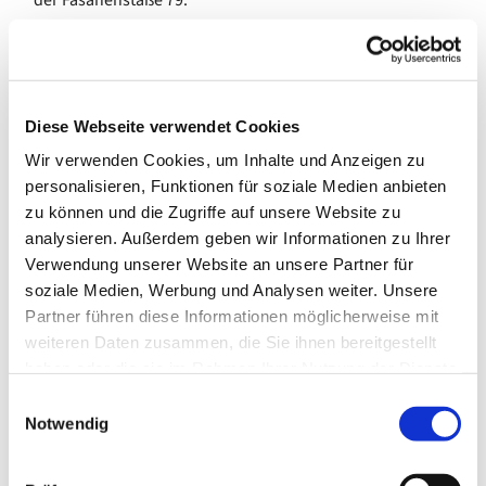
Mit Redebeiträgen von
Dr. Christian Stäblei, Evangelische Kirche Berlin-
Brandenburg-schlesische Oberlausitz
Diese Webseite verwendet Cookies
Erzbischof Dr. Heiner Koch, Erzbistum Berlin
Wir verwenden Cookies, um Inhalte und Anzeigen zu
personalisieren, Funktionen für soziale Medien anbieten
Dr. Felix Klein, Antisemitismusbeauftragten der
zu können und die Zugriffe auf unsere Website zu
Bundesregierung
analysieren. Außerdem geben wir Informationen zu Ihrer
Verwendung unserer Website an unsere Partner für
Christian Hochgrebe, Staatssekretär für Inneres
soziale Medien, Werbung und Analysen weiter. Unsere
Nils Busch-Petersen, Geschäftsführer des
Partner führen diese Informationen möglicherweise mit
Handelsverbandes Berlin-Brandenburg
weiteren Daten zusammen, die Sie ihnen bereitgestellt
haben oder die sie im Rahmen Ihrer Nutzung der Dienste
Generalsuperintendentin Ulrike Trautwein
gesammelt haben.
E
Wir laden alle Berlinerinnen und Berliner herzlich ein,
Notwendig
i
mitzugehen und ein starkes Zeichen gegen
n
Antisemitismus zu setzen.
w