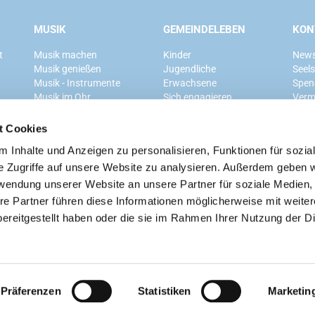
MUSIK
GEMEINDELEBEN
KON
t
Musik machen
Kinder
News
Musik genießen
Jugendliche
Seel
Musik - Instrumente
Erwachsene
Spen
Musik im Ohr
Sich engagieren
Verm
Mitglied werden
t Cookies
 Inhalte und Anzeigen zu personalisieren, Funktionen für sozia
Ev. Kirchengemeinde Grunewald
e Zugriffe auf unsere Website zu analysieren. Außerdem geben w
rwendung unserer Website an unsere Partner für soziale Medien
re Partner führen diese Informationen möglicherweise mit weite
ereitgestellt haben oder die sie im Rahmen Ihrer Nutzung der D
Kontaktinformationen
Cookie-Richtlinie
Impressum
n
Präferenzen
Statistiken
Marketin