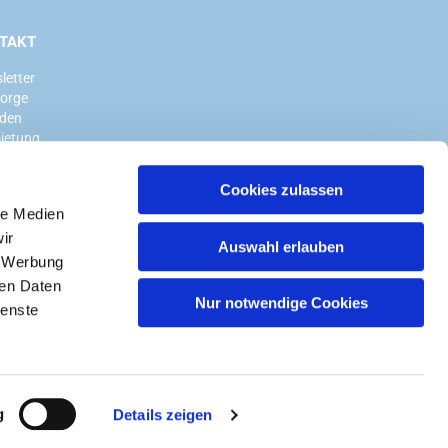
TAKT
letter
sorge
den
ietung
Cookies zulassen
le Medien
ir
Auswahl erlauben
, Werbung
ren Daten
Nur notwendige Cookies
ienste
g
Details zeigen