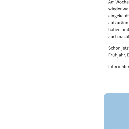
Am Wochen
wieder war 
eingekauft
aufzuräume
haben und 
auch nachh
Schon jetz
Frühjahr. 
Informatio