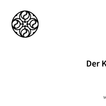
Der K
V