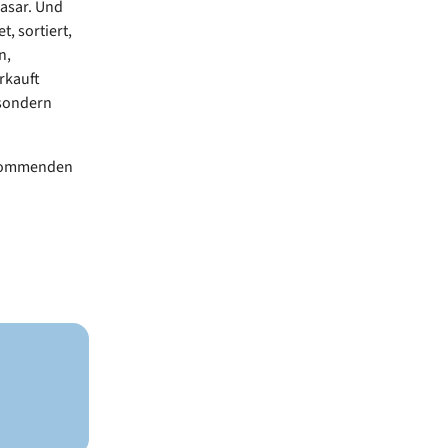
asar. Und
t, sortiert,
n,
rkauft
 sondern
m kommenden