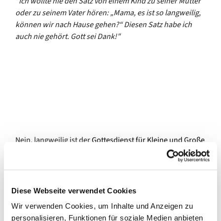
"Ich wollte nie den Satz von einem Kind zu seiner Mutter
oder zu seinem Vater hören: „Mama, es ist so langweilig,
können wir nach Hause gehen?“ Diesen Satz habe ich
auch nie gehört. Gott sei Dank!"
Nein, langweilig ist der
Gottesdienst für Kleine und Große
wahrlich nie. Immer mit Schwung und einer Prise Humor
wird die Stunde alle 14 Tage in der Kapelle in Grunewald
zu einer Freude und zum Krafttanken. Singen spielt dabei
eine große Rolle und die Gemeinde ist gut "eingegroovt" -
Diese Webseite verwendet Cookies
singt selbst das Geburtstagslied "Viel Glück und viel
Wir verwenden Cookies, um Inhalte und Anzeigen zu
Segen" souverän im Kanon und aus vollen Kehlen. Hören
personalisieren, Funktionen für soziale Medien anbieten