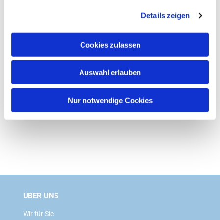
g
Details zeigen
s
a
u
Cookies zulassen
s
w
Auswahl erlauben
a
h
l
Nur notwendige Cookies
ÜBER UNS
Wir für Sie