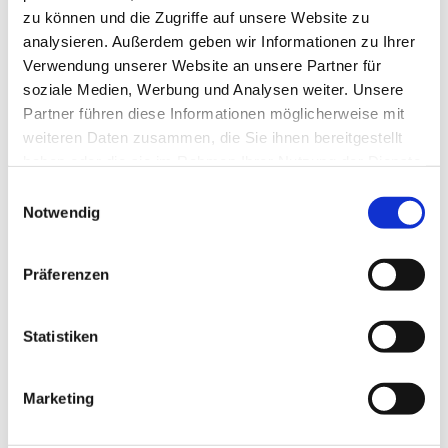
Sie hier das Gespräch mit Bernhard Felmberg zum
zu können und die Zugriffe auf unsere Website zu
Jubiläum: 25 Jahre ehrenamtlicher Gottesdienst für
analysieren. Außerdem geben wir Informationen zu Ihrer
Kleine und Große. Dieses begehen wir mit einem
Verwendung unserer Website an unsere Partner für
Festgottesdienst am 17. September um 11:30 Uhr mit und
soziale Medien, Werbung und Analysen weiter. Unsere
für Bernhard Felmberg mit anschließendem Empfang
Partner führen diese Informationen möglicherweise mit
und freuen uns auf zahlreiche kleine und große Gäste.
weiteren Daten zusammen, die Sie ihnen bereitgestellt
haben oder die sie im Rahmen Ihrer Nutzung der Dienste
gesammelt haben.
E
Notwendig
i
n
w
Präferenzen
i
Dies könnte Sie auch interessieren
l
l
Statistiken
i
g
Marketing
u
n