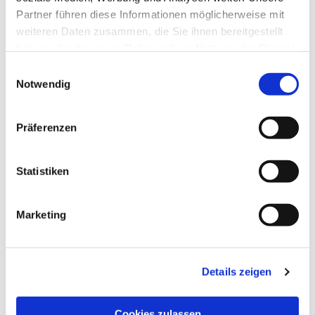
Partner führen diese Informationen möglicherweise mit
weiteren Daten zusammen, die Sie ihnen bereitgestellt
haben oder die sie im Rahmen Ihrer Nutzung der Dienste
gesammelt haben.
E
Dies könnte Sie auch interessieren
Notwendig
i
n
w
Präferenzen
i
l
l
Statistiken
i
g
Marketing
u
n
g
Details zeigen
s
a
u
Cookies zulassen