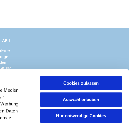
TAKT
letter
sorge
den
ietung
Cookies zulassen
le Medien
ir
Auswahl erlauben
, Werbung
ren Daten
Nur notwendige Cookies
ienste