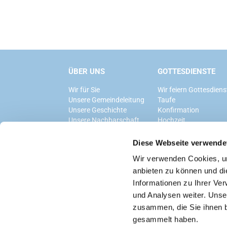
ÜBER UNS
GOTTESDIENSTE
Wir für Sie
Wir feiern Gottesdiens
Unsere Gemeindeleitung
Taufe
Unsere Geschichte
Konfirmation
Unsere Nachbarschaft
Hochzeit
Trauerfeier
Diese Webseite verwende
Wir verwenden Cookies, um
anbieten zu können und di
Informationen zu Ihrer Ve
und Analysen weiter. Unse
zusammen, die Sie ihnen b
gesammelt haben.