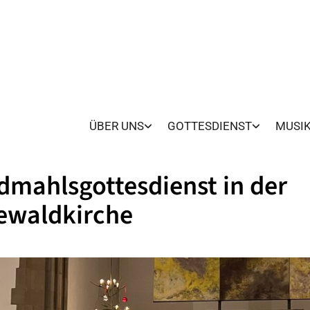
ÜBER UNS
GOTTESDIENST
MUSI
mahlsgottesdienst in der
ewaldkirche