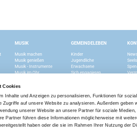
MUSIK
GEMEINDELEBEN
KON
t
Musik machen
Kinder
News
Musik genießen
Jugendliche
Seel
Musik - Instrumente
Erwachsene
Spen
Musik im Ohr
Sich engagieren
Verm
Mitglied werden
t Cookies
 Inhalte und Anzeigen zu personalisieren, Funktionen für sozia
Ev. Kirchengemeinde Grunewald
e Zugriffe auf unsere Website zu analysieren. Außerdem geben w
rwendung unserer Website an unsere Partner für soziale Medien
re Partner führen diese Informationen möglicherweise mit weite
ereitgestellt haben oder die sie im Rahmen Ihrer Nutzung der D
Kontaktinformationen
Cookie-Richtlinie
Impressum