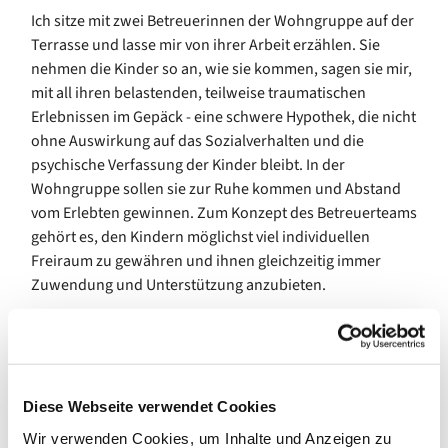
Ich sitze mit zwei Betreuerinnen der Wohngruppe auf der
Terrasse und lasse mir von ihrer Arbeit erzählen. Sie
nehmen die Kinder so an, wie sie kommen, sagen sie mir,
mit all ihren belastenden, teilweise traumatischen
Erlebnissen im Gepäck - eine schwere Hypothek, die nicht
ohne Auswirkung auf das Sozialverhalten und die
psychische Verfassung der Kinder bleibt. In der
Wohngruppe sollen sie zur Ruhe kommen und Abstand
vom Erlebten gewinnen. Zum Konzept des Betreuerteams
gehört es, den Kindern möglichst viel individuellen
Freiraum zu gewähren und ihnen gleichzeitig immer
Zuwendung und Unterstützung anzubieten.
Natürlich gibt es auch Regeln, dazu gehört eine stark
eingeschränkte Medienzeit und ein strukturierter
Tagesablauf. Viele der kleinen Bewohner erleben das zum
ersten Mal in ihrem Leben.
Diese Webseite verwendet Cookies
Die Betreuer legen Wert darauf, dass die Kinder nicht
Wir verwenden Cookies, um Inhalte und Anzeigen zu